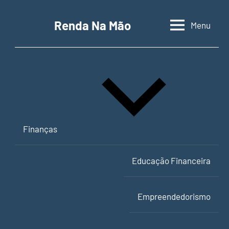
Pular
para
Renda Na Mão
Menu
Contabilidade,
o
educação
conteúdo
financeira
e
empreendedorismo
Finanças
Educação Financeira
Empreendedorismo