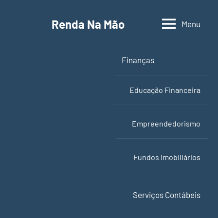
Pular
para
Renda Na Mão
Menu
Contabilidade,
o
educação
conteúdo
financeira
Finanças
e
empreendedorismo
Educação Financeira
Empreendedorismo
Fundos Imobiliários
Serviços Contábeis