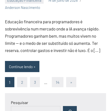
Educação Financeira
14 de julho de 2026
Nenhum
Anderson Nascimento
Comentário
Educação financeira para programadores é
sobrevivência num mercado onde a IA avança rápido.
Programadores ganham bem, mas muitos vivem no
limite — e o medo de ser substituído só aumenta. Ter
reserva, controlar gastos e investir não é luxo. É o […]
Continue lendo
Paginação
Post
1
2
3
…
14
»
seguinte
de
posts
Pesquisar