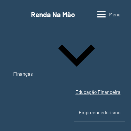
Pular
para
Renda Na Mão
Menu
Contabilidade,
o
educação
conteúdo
financeira
e
empreendedorismo
Finanças
Educação Financeira
Empreendedorismo