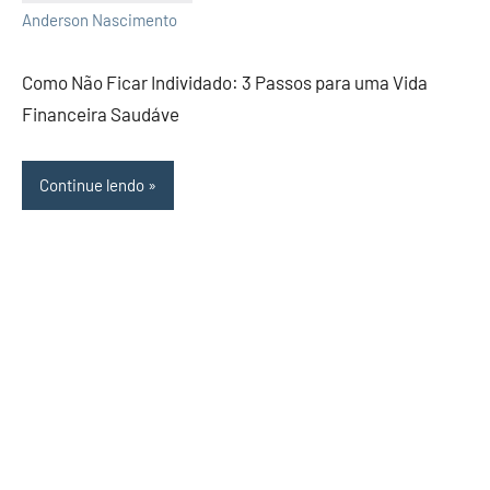
1
Anderson Nascimento
comentário
Como Não Ficar Individado: 3 Passos para uma Vida
Financeira Saudáve
Continue lendo