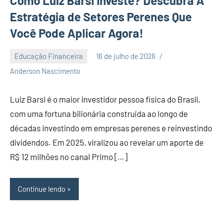
Como Luiz Barsi Investe? Descubra A
Estratégia de Setores Perenes Que
Você Pode Aplicar Agora!
Educação Financeira
16 de julho de 2026
Nenhum
Anderson Nascimento
Comentário
Luiz Barsi é o maior investidor pessoa física do Brasil,
com uma fortuna bilionária construída ao longo de
décadas investindo em empresas perenes e reinvestindo
dividendos. Em 2025, viralizou ao revelar um aporte de
R$ 12 milhões no canal Primo […]
Continue lendo