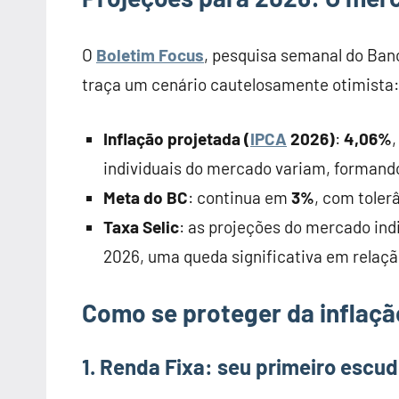
O
Boletim Focus
, pesquisa semanal do Banc
traça um cenário cautelosamente otimista:
Inflação projetada (
IPCA
2026)
:
4,06%
individuais do mercado variam, formando
Meta do BC
: continua em
3%
, com toler
Taxa Selic
: as projeções do mercado in
2026, uma queda significativa em relaç
Como se proteger da inflaç
1. Renda Fixa: seu primeiro escu