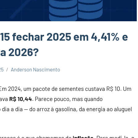
-15 fechar 2025 em 4,41% e
ra 2026?
25
Anderson Nascimento
Em 2024, um pacote de sementes custava R$ 10. Um
tava
R$ 10,44
. Parece pouco, mas quando
dia a dia — do arroz à gasolina, da energia ao aluguel
 preços é o que chamamos de
inflação
. Para medi-la, o