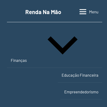
Pular
para
Renda Na Mão
Menu
Contabilidade,
o
educação
conteúdo
financeira
e
empreendedorismo
Finanças
Educação Financeira
Empreendedorismo