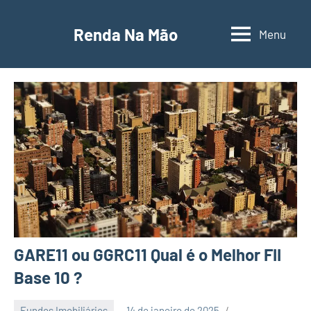
Pular
para
Renda Na Mão
Menu
Contabilidade,
o
educação
conteúdo
financeira
e
empreendedorismo
GARE11 ou GGRC11 Qual é o Melhor FII
Base 10 ?
Fundos Imobiliários
14 de janeiro de 2025