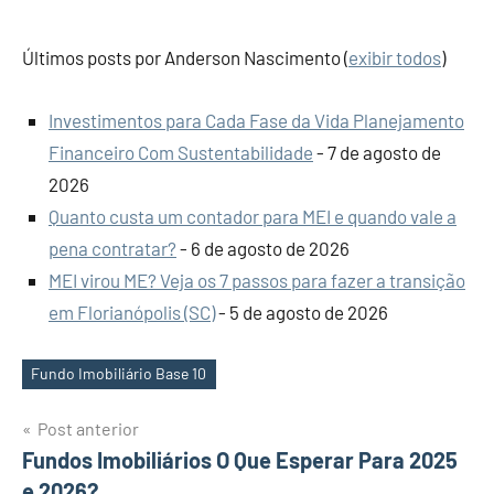
Últimos posts por Anderson Nascimento
(
exibir todos
)
Investimentos para Cada Fase da Vida Planejamento
Financeiro Com Sustentabilidade
- 7 de agosto de
2026
Quanto custa um contador para MEI e quando vale a
pena contratar?
- 6 de agosto de 2026
MEI virou ME? Veja os 7 passos para fazer a transição
em Florianópolis (SC)
- 5 de agosto de 2026
Fundo Imobiliário Base 10
Tags
Navegação
Post anterior
Fundos Imobiliários O Que Esperar Para 2025
de
e 2026?