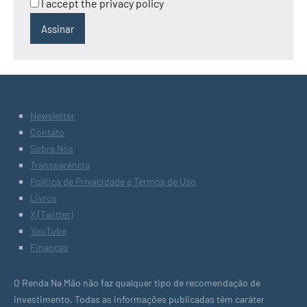
I accept the privacy policy
Newsletter
Contato
Sobre Nós
Transparência
Política de Privacidade e Termos de Uso
Livros
X (Twitter)
YouTube
Finanças
O Renda Na Mão não faz qualquer tipo de recomendação de
investimento. Todas as informações publicadas têm caráter