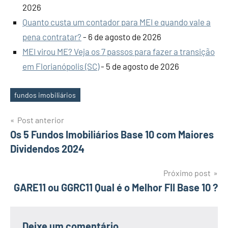
2026
Quanto custa um contador para MEI e quando vale a
pena contratar?
- 6 de agosto de 2026
MEI virou ME? Veja os 7 passos para fazer a transição
em Florianópolis (SC)
- 5 de agosto de 2026
fundos imobiliários
Tags
Navegação
Post anterior
Os 5 Fundos Imobiliários Base 10 com Maiores
de
Dividendos 2024
Post
Próximo post
GARE11 ou GGRC11 Qual é o Melhor FII Base 10 ?
Deixe um comentário