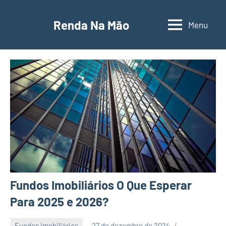
Pular
para
Renda Na Mão
Menu
Contabilidade,
o
educação
conteúdo
financeira
e
empreendedorismo
Fundos Imobiliários O Que Esperar
Para 2025 e 2026?
Fundos Imobiliários
27 de dezembro de 2024