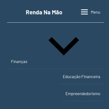
Pular
para
Renda Na Mão
Menu
Contabilidade,
o
educação
conteúdo
financeira
e
empreendedorismo
Finanças
Educação Financeira
Empreendedorismo