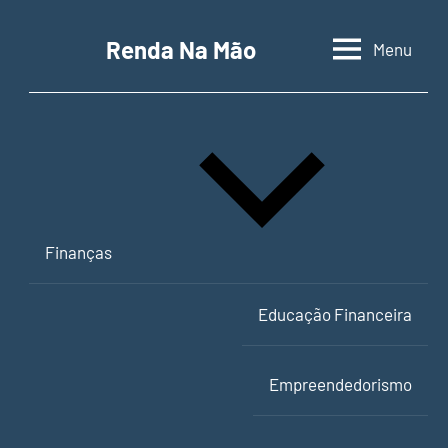
Pular
para
Renda Na Mão
Menu
Contabilidade,
o
educação
conteúdo
financeira
e
empreendedorismo
Finanças
Educação Financeira
Empreendedorismo