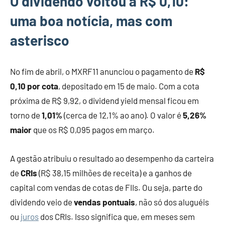
O dividendo voltou a R$ 0,10:
uma boa notícia, mas com
asterisco
No fim de abril, o MXRF11 anunciou o pagamento de
R$
0,10 por cota
, depositado em 15 de maio. Com a cota
próxima de R$ 9,92, o dividend yield mensal ficou em
torno de
1,01%
(cerca de 12,1% ao ano). O valor é
5,26%
maior
que os R$ 0,095 pagos em março.
A gestão atribuiu o resultado ao desempenho da carteira
de
CRIs
(R$ 38,15 milhões de receita) e a ganhos de
capital com vendas de cotas de FIIs. Ou seja, parte do
dividendo veio de
vendas pontuais
, não só dos aluguéis
ou
juros
dos CRIs. Isso significa que, em meses sem