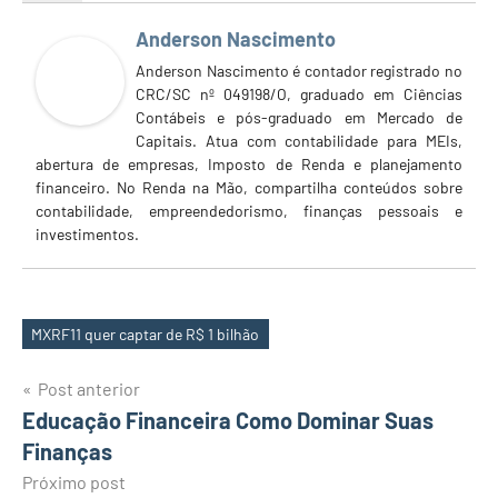
Anderson Nascimento
Anderson Nascimento é contador registrado no
CRC/SC nº 049198/O, graduado em Ciências
Contábeis e pós-graduado em Mercado de
Capitais. Atua com contabilidade para MEIs,
abertura de empresas, Imposto de Renda e planejamento
financeiro. No Renda na Mão, compartilha conteúdos sobre
contabilidade, empreendedorismo, finanças pessoais e
investimentos.
MXRF11 quer captar de R$ 1 bilhão
Tags
Navegação
Post anterior
Educação Financeira Como Dominar Suas
de
Finanças
Post
Próximo post