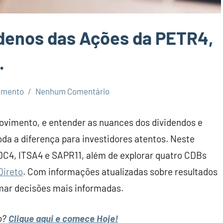
denos das Ações da PETR4,
.
imento
Nenhum Comentário
vimento, e entender as nuances dos dividendos e
oda a diferença para investidores atentos. Neste
DC4, ITSA4 e SAPR11, além de explorar quatro CDBs
Direto
. Com informações atualizadas sobre resultados
omar decisões mais informadas.
ro?
Clique aqui e comece Hoje!