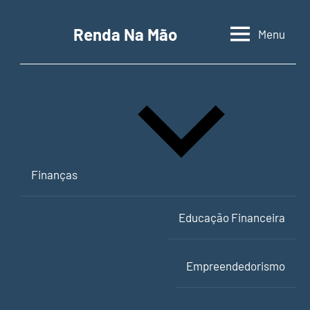
Pular
para
Renda Na Mão
Menu
Contabilidade,
o
educação
conteúdo
financeira
e
empreendedorismo
Finanças
Educação Financeira
Empreendedorismo