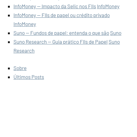
InfoMoney — Impacto da Selic nos FIIs
InfoMoney
InfoMoney — FIIs de papel ou crédito privado
InfoMoney
Suno — Fundos de papel: entenda o que são
Suno
Suno Research — Guia prático FIIs de Papel
Suno
Research
Sobre
Últimos Posts