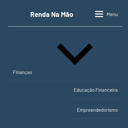
Pular
para
Renda Na Mão
Menu
Contabilidade,
o
educação
conteúdo
financeira
e
empreendedorismo
Finanças
Educação Financeira
Empreendedorismo