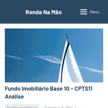
Pular
para
Renda Na Mão
Menu
Contabilidade,
o
educação
conteúdo
financeira
e
empreendedorismo
Fundo Imobiliário Base 10 – CPTS11
Análise
Fundos Imobiliários
21 de maio de 2024