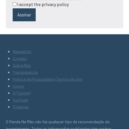
I accept the privacy policy
Newsletter
Contato
Sobre Nós
Transparência
Política de Privacidade e Termos de Uso
Livros
X (Twitter)
YouTube
Finanças
O Renda Na Mão não faz qualquer tipo de recomendação de
investimento. Todas as informações publicadas têm caráter