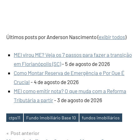
Últimos posts por Anderson Nascimento
(
exibir todos
)
MEI virou ME? Veja os 7 passos para fazer a transição
em Florianópolis (SC)
- 5 de agosto de 2026
Como Montar Reserva de Emergência e Por Que É
Crucial
- 4 de agosto de 2026
MEI como emitir nota? O que muda com a Reforma
Tributária a partir
- 3 de agosto de 2026
ctps11
Fundo Imobiliário Base 10
fundos imobiliários
Tags
Navegação
Post anterior