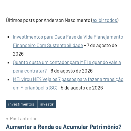
Últimos posts por Anderson Nascimento
(
exibir todos
)
Investimentos para Cada Fase da Vida Planejamento
Financeiro Com Sustentabilidade
- 7 de agosto de
2026
Quanto custa um contador para MEI e quando vale a
pena contratar?
- 6 de agosto de 2026
MEI virou ME? Veja os 7 passos para fazer a transição
em Florianópolis (SC)
- 5 de agosto de 2026
investimentos
investir
Tags
Navegação
Post anterior
Aumentar a Renda ou Acumular Patrimônio?