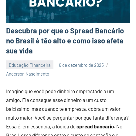
Descubra por que o Spread Bancário
no Brasil é tão alto e como isso afeta
sua vida
Educação Financeira
6 de dezembro de 2025
Nenhum
Anderson Nascimento
Comentário
Imagine que você pede dinheiro emprestado a um
amigo. Ele consegue esse dinheiro a um custo
baixíssimo, mas quando te empresta, cobra um valor
muito maior. Você se pergunta: por que tanta diferença?
Essa é, em essência, a lógica do
spread bancário
. No
Brasil, essa diferença entre o custo de captação e o