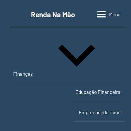
Pular
para
Renda Na Mão
Menu
Contabilidade,
o
educação
conteúdo
financeira
e
empreendedorismo
Finanças
Educação Financeira
Empreendedorismo