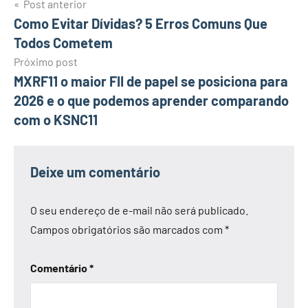
Navegação
Post anterior
Como Evitar Dívidas? 5 Erros Comuns Que
de
Todos Cometem
Post
Próximo post
MXRF11 o maior FII de papel se posiciona para
2026 e o que podemos aprender comparando
com o KSNC11
Deixe um comentário
O seu endereço de e-mail não será publicado.
Campos obrigatórios são marcados com
*
Comentário
*