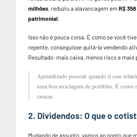
milhões
, reduziu a alavancagem em
R$ 356
patrimonial
.
Isso não é pouca coisa. É como se você tive
repente, conseguisse quitá-la vendendo ati
Resultado: mais caixa, menos risco e mais p
Aprendizado pessoal: quando li esse relat
uma boa reciclagem de portfólio. É como n
crescer.
2. Dividendos: O que o cotis
Mudando de assunto, vamos ao ponto que ma