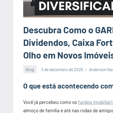
Descubra Como o GARE
Dividendos, Caixa For
Olho em Novos Imóvei
Blog
3 de dezembro de 2025
Anderson Na
1
comentário
O que está acontecendo com 
Você já percebeu como os
fundos imobiliár
almoço de família e até nas rodas de amigo