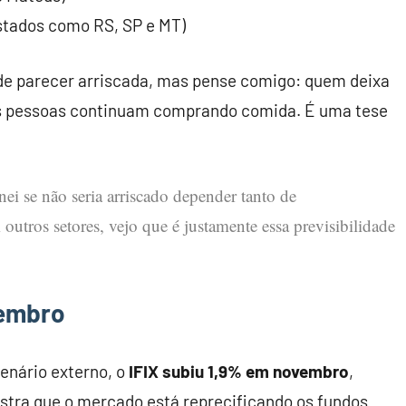
stados como RS, SP e MT)
de parecer arriscada, mas pense comigo: quem deixa
as pessoas continuam comprando comida. É uma tese
i se não seria arriscado depender tanto de
ros setores, vejo que é justamente essa previsibilidade
vembro
cenário externo, o
IFIX subiu 1,9% em novembro
,
stra que o mercado está reprecificando os fundos