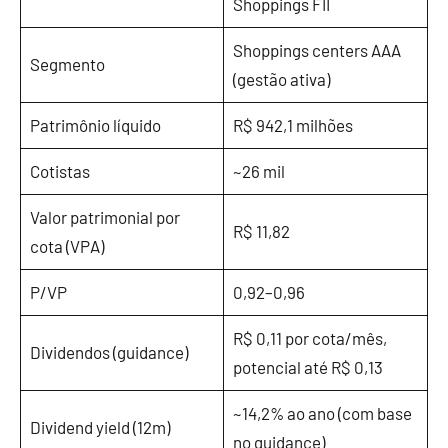
Shoppings FII
Shoppings centers AAA
Segmento
(gestão ativa)
Patrimônio líquido
R$ 942,1 milhões
Cotistas
~26 mil
Valor patrimonial por
R$ 11,82
cota (VPA)
P/VP
0,92–0,96
R$ 0,11 por cota/mês,
Dividendos (guidance)
potencial até R$ 0,13
~14,2% ao ano (com base
Dividend yield (12m)
no guidance)