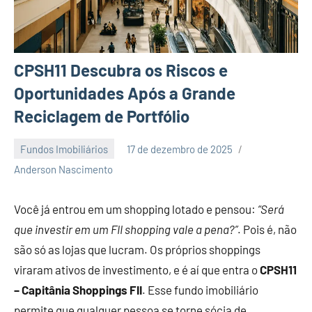
CPSH11 Descubra os Riscos e
Oportunidades Após a Grande
Reciclagem de Portfólio
Fundos Imobiliários
17 de dezembro de 2025
1
Anderson Nascimento
comentário
Você já entrou em um shopping lotado e pensou:
“Será
que investir em um FII shopping vale a pena?”
. Pois é, não
são só as lojas que lucram. Os próprios shoppings
viraram ativos de investimento, e é aí que entra o
CPSH11
– Capitânia Shoppings FII
. Esse fundo imobiliário
permite que qualquer pessoa se torne sócia de