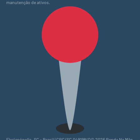
manutenção de ativos.
Florianópolis, SC - Brasil | CRC/SC 049198/O© 2026 Renda Na Mão