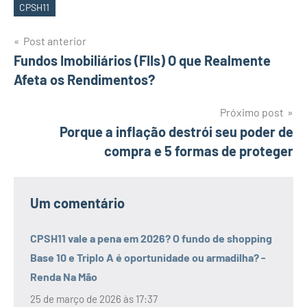
CPSH11
Tags
Navegação
Post anterior
Fundos Imobiliários (FIIs) O que Realmente
de
Afeta os Rendimentos?
Post
Próximo post
Porque a inflação destrói seu poder de
compra e 5 formas de proteger
Um comentário
CPSH11 vale a pena em 2026? O fundo de shopping
Base 10 e Triplo A é oportunidade ou armadilha? -
Renda Na Mão
25 de março de 2026 às 17:37