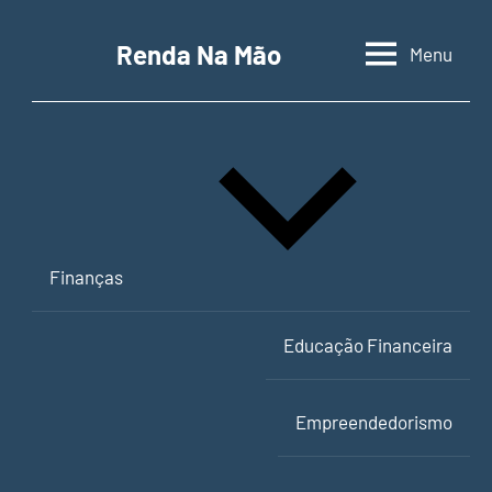
Pular
para
Renda Na Mão
Menu
Contabilidade,
o
educação
conteúdo
financeira
e
empreendedorismo
Finanças
Educação Financeira
Empreendedorismo