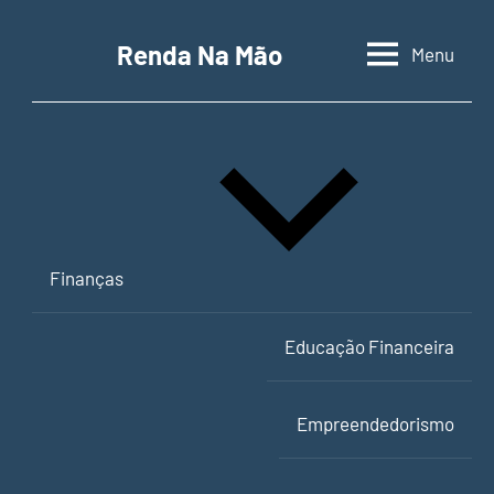
Pular
para
Renda Na Mão
Menu
Contabilidade,
o
educação
conteúdo
financeira
e
empreendedorismo
Finanças
Educação Financeira
Empreendedorismo