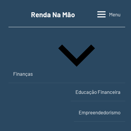
Pular
para
Renda Na Mão
Menu
Contabilidade,
o
educação
conteúdo
financeira
e
empreendedorismo
Finanças
Educação Financeira
Empreendedorismo