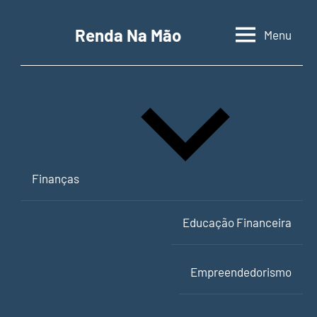
Pular
para
Renda Na Mão
Menu
Contabilidade,
o
educação
conteúdo
financeira
e
empreendedorismo
Finanças
Educação Financeira
Empreendedorismo