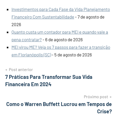
Investimentos para Cada Fase da Vida Planejamento
Financeiro Com Sustentabilidade
- 7 de agosto de
2026
Quanto custa um contador para MEI e quando vale a
pena contratar?
- 6 de agosto de 2026
MEI virou ME? Veja os 7 passos para fazer a transição
em Florianópolis (SC)
- 5 de agosto de 2026
Navegação
Post anterior
7 Práticas Para Transformar Sua Vida
de
Financeira Em 2024
Post
Próximo post
Como o Warren Buffett Lucrou em Tempos de
Crise?