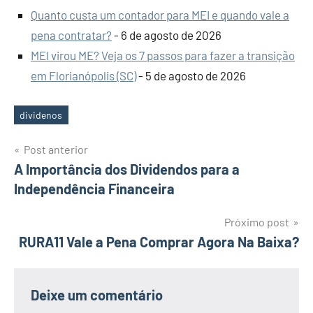
Quanto custa um contador para MEI e quando vale a
pena contratar?
- 6 de agosto de 2026
MEI virou ME? Veja os 7 passos para fazer a transição
em Florianópolis (SC)
- 5 de agosto de 2026
dividenos
Tags
Navegação
Post anterior
A Importância dos Dividendos para a
de
Independência Financeira
Post
Próximo post
RURA11 Vale a Pena Comprar Agora Na Baixa?
Deixe um comentário