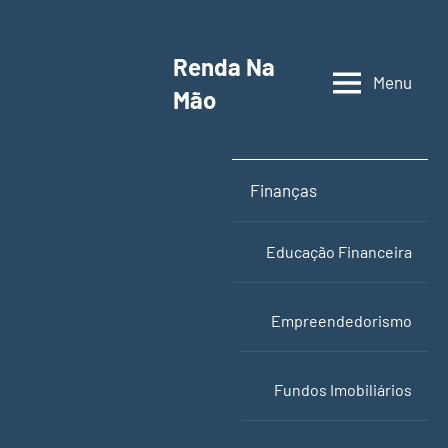
Pular
para
Renda Na
o
Menu
Mão
Contabilidade,
conteúdo
educação
financeira
e
Finanças
empreendedorismo
Educação Financeira
Empreendedorismo
Fundos Imobiliários