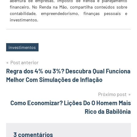
abertura de empresas, Imposto de Renda e planejamento
financeiro. No Renda na Mão, compartilha conteúdos sobre
contabilidade, empreendedorismo, finanças pessoais e
investimentos.
investimentos
Tags
Navegação
Post anterior
Regra dos 4% ou 3%? Descubra Qual Funciona
de
Melhor Com Simulações de Inflação
Post
Próximo post
Como Economizar? Lições Do O Homem Mais
Rico da Babilônia
3 comentários