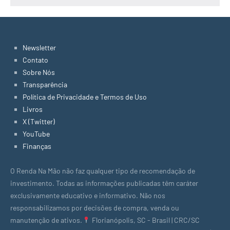
Newsletter
Contato
Sobre Nós
Transparência
Política de Privacidade e Termos de Uso
Livros
X (Twitter)
YouTube
Finanças
O Renda Na Mão não faz qualquer tipo de recomendação de
investimento. Todas as informações publicadas têm caráter
exclusivamente educativo e informativo. Não nos
responsabilizamos por decisões de compra, venda ou
manutenção de ativos.
Florianópolis, SC - Brasil | CRC/SC