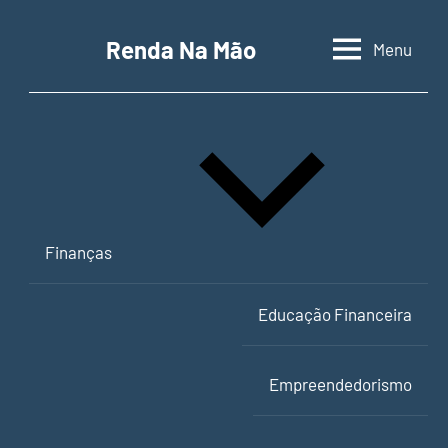
Pular
para
Renda Na Mão
Menu
Contabilidade,
o
educação
conteúdo
financeira
e
empreendedorismo
Finanças
Educação Financeira
Empreendedorismo