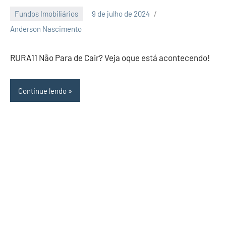
Fundos Imobiliários
9 de julho de 2024
Nenhum
Anderson Nascimento
Comentário
RURA11 Não Para de Cair? Veja oque está acontecendo!
Continue lendo