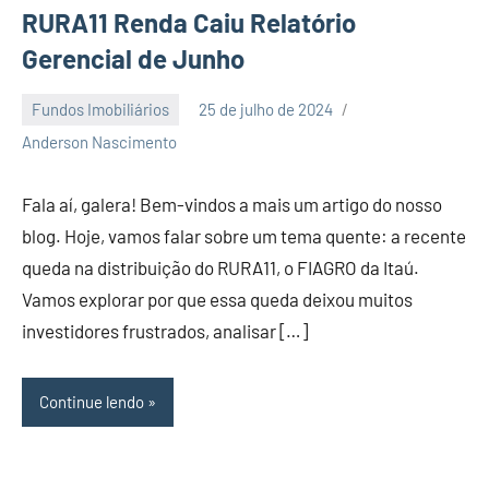
RURA11 Renda Caiu Relatório
Gerencial de Junho
Fundos Imobiliários
25 de julho de 2024
Nenhum
Anderson Nascimento
Comentário
Fala aí, galera! Bem-vindos a mais um artigo do nosso
blog. Hoje, vamos falar sobre um tema quente: a recente
queda na distribuição do RURA11, o FIAGRO da Itaú.
Vamos explorar por que essa queda deixou muitos
investidores frustrados, analisar […]
Continue lendo