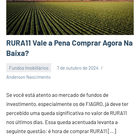
RURA11 Vale a Pena Comprar Agora Na
Baixa?
Fundos Imobiliários
7 de outubro de 2024
Nenhum
Anderson Nascimento
Comentário
Se você está atento ao mercado de fundos de
investimento, especialmente os de FIAGRO, já deve ter
percebido uma queda significativa no valor de RURA11
nos últimos dias. Essa queda acentuada levanta a
seguinte questão: é hora de comprar RURA11 […]