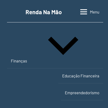
Pular
para
Renda Na Mão
Menu
Contabilidade,
o
educação
conteúdo
financeira
e
empreendedorismo
Finanças
Educação Financeira
Empreendedorismo