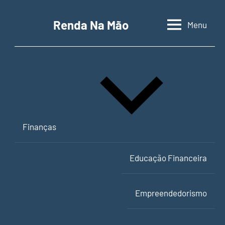
Pular
para
Renda Na Mão
Menu
Contabilidade,
o
educação
conteúdo
financeira
e
empreendedorismo
Finanças
Educação Financeira
Empreendedorismo