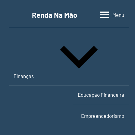
Pular
para
Renda Na Mão
Menu
Contabilidade,
o
educação
conteúdo
financeira
e
empreendedorismo
Finanças
Educação Financeira
Empreendedorismo