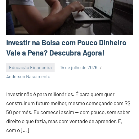
Investir na Bolsa com Pouco Dinheiro
Vale a Pena? Descubra Agora!
Educação Financeira
15 de julho de 2026
2
Anderson Nascimento
comentários
Investir não é para milionários. É para quem quer
construir um futuro melhor, mesmo começando com R$
50 por mês. Eu comecei assim — com pouco, sem saber
direito o que fazia, mas com vontade de aprender. E,
com o […]