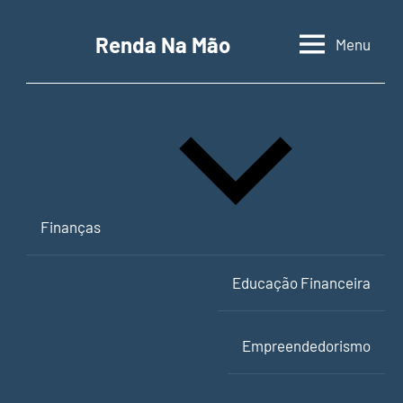
Pular
para
Renda Na Mão
Menu
Contabilidade,
o
educação
conteúdo
financeira
e
empreendedorismo
Finanças
Educação Financeira
Empreendedorismo