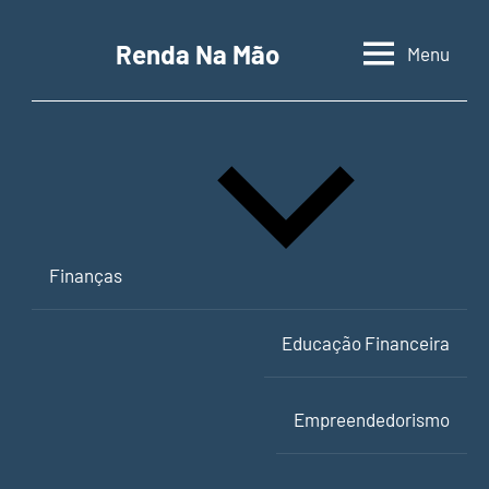
Pular
para
Renda Na Mão
Menu
Contabilidade,
o
educação
conteúdo
financeira
e
empreendedorismo
Finanças
Educação Financeira
Empreendedorismo