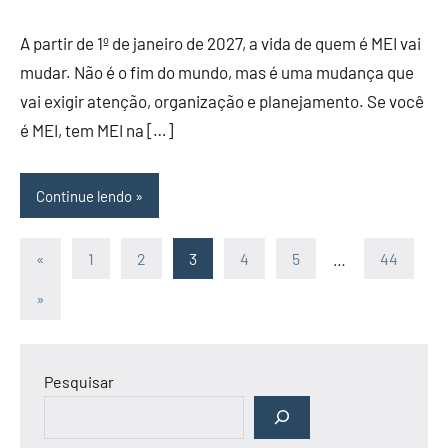
comentários
A partir de 1º de janeiro de 2027, a vida de quem é MEI vai
mudar. Não é o fim do mundo, mas é uma mudança que
vai exigir atenção, organização e planejamento. Se você
é MEI, tem MEI na […]
Continue lendo
Paginação
Post
«
1
2
3
4
5
…
44
anterior
de
Post
»
seguinte
posts
Pesquisar