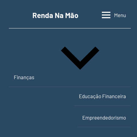
Pular
para
Renda Na Mão
Menu
Contabilidade,
o
educação
conteúdo
financeira
e
empreendedorismo
Finanças
Educação Financeira
Empreendedorismo