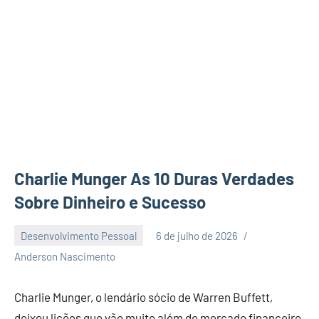
Charlie Munger As 10 Duras Verdades
Sobre Dinheiro e Sucesso
Desenvolvimento Pessoal
6 de julho de 2026
Nenhum
Anderson Nascimento
Comentário
Charlie Munger, o lendário sócio de Warren Buffett,
deixou lições que vão muito além do mercado financeiro.