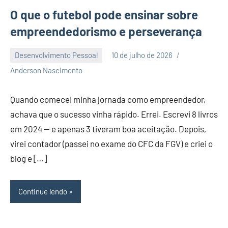
O que o futebol pode ensinar sobre
empreendedorismo e perseverança
Desenvolvimento Pessoal
10 de julho de 2026
Nenhum
Anderson Nascimento
Comentário
Quando comecei minha jornada como empreendedor,
achava que o sucesso vinha rápido. Errei. Escrevi 8 livros
em 2024 — e apenas 3 tiveram boa aceitação. Depois,
virei contador (passei no exame do CFC da FGV) e criei o
blog e […]
Continue lendo